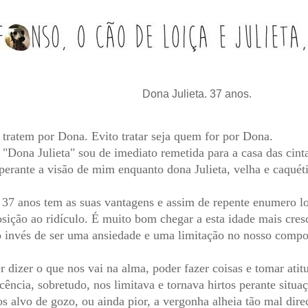
Dona Julieta. 37 anos.
tratem por Dona. Evito tratar seja quem for por Dona.
"Dona Julieta" sou de imediato remetida para a casa das cinta
perante a visão de mim enquanto dona Julieta, velha e caqué
r 37 anos tem as suas vantagens e assim de repente enumero 
ição ao ridículo. É muito bom chegar a esta idade mais cresc
o invés de ser uma ansiedade e uma limitação no nosso compo
 dizer o que nos vai na alma, poder fazer coisas e tomar atit
cência, sobretudo, nos limitava e tornava hirtos perante situaç
os alvo de gozo, ou ainda pior, a vergonha alheia tão mal dir