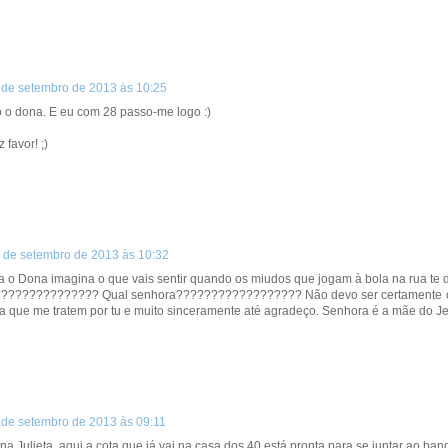
 de setembro de 2013 às 10:25
o o dona. E eu com 28 passo-me logo :)
 favor! ;)
 de setembro de 2013 às 10:32
ia o Dona imagina o que vais sentir quando os miudos que jogam à bola na rua te
??????????? Qual senhora?????????????????? Não devo ser certamente com os meu
 que me tratem por tu e muito sinceramente até agradeço. Senhora é a mãe do Jesus
 de setembro de 2013 às 09:11
a Julieta, aqui a cota que já vai na casa dos 40 está pronta para se juntar ao ban