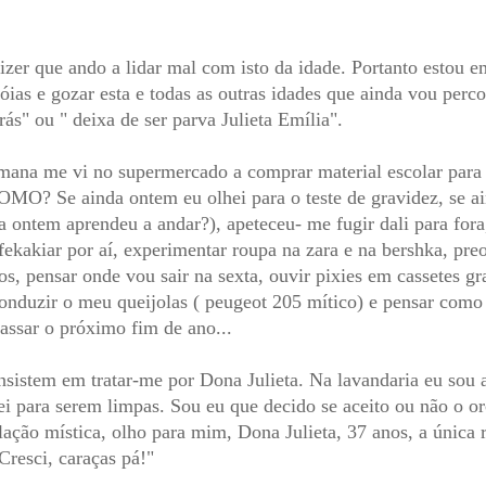
dizer que ando a lidar mal com isto da idade. Portanto estou 
óias e gozar esta e todas as outras idades que ainda vou per
rás" ou " deixa de ser parva Julieta Emília".
ana me vi no supermercado a comprar material escolar para a
OMO? Se ainda ontem eu olhei para o teste de gravidez, se a
da ontem aprendeu a andar?), apeteceu- me fugir dali para for
afekakiar por aí, experimentar roupa na zara e na bershka, pr
os, pensar onde vou sair na sexta, ouvir pixies em cassetes gr
onduzir o meu queijolas ( peugeot 205 mítico) e pensar como 
assar o próximo fim de ano...
nsistem em tratar-me por Dona Julieta. Na lavandaria eu sou 
ei para serem limpas. Sou eu que decido se aceito ou não o o
ação mística, olho para mim, Dona Julieta, 37 anos, a única 
Cresci, caraças pá!"