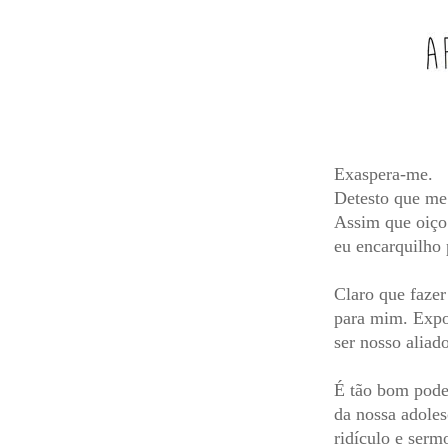
Exaspera-me.
Detesto que me 
Assim que oiço 
eu encarquilho 
Claro que faze
para mim. Expos
ser nosso aliad
É tão bom poder
da nossa adoles
ridículo e serm