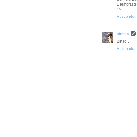
E lembraste-
:-$
Responder
afonso
Blhac...
Responder