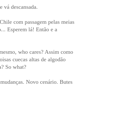
pe vá descansada.
o Chile com passagem pelas meias
o... Esperem lá! Então e a
im mesmo, who cares? Assim como
oisas cuecas altas de algodão
ula? So what?
e mudanças. Novo cenário. Butes