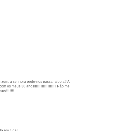
 dizem: a senhora pode-nos passar a bola? A
s 38 anos!!!!!!!!!!!!!!!!!!!!!!!!! Não me
!!!!!!!!!
do em fuga!