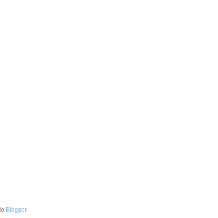
 do
Blogger
.