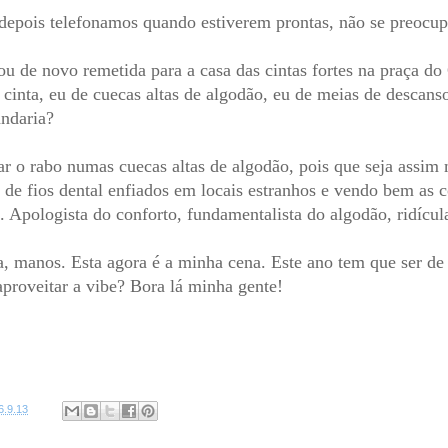
 depois telefonamos quando estiverem prontas, não se preocu
ou de novo remetida para a casa das cintas fortes na praça d
 cinta, eu de cuecas altas de algodão, eu de meias de descans
andaria?
iar o rabo numas cuecas altas de algodão, pois que seja ass
 de fios dental enfiados em locais estranhos e vendo bem as c
.. Apologista do conforto, fundamentalista do algodão, ridíc
a, manos. Esta agora é a minha cena. Este ano tem que ser d
aproveitar a vibe? Bora lá minha gente!
6.9.13