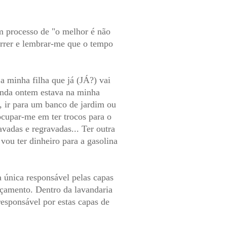
em processo de "o melhor é não
correr e lembrar-me que o tempo
 minha filha que já (JÁ?) vai
inda ontem estava na minha
a, ir para um banco de jardim ou
eocupar-me em ter trocos para o
avadas e regravadas... Ter outra
vou ter dinheiro para a gasolina
a única responsável pelas capas
rçamento. Dentro da lavandaria
responsável por estas capas de