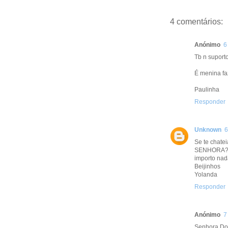
4 comentários:
Anónimo
6
Tb n suport
É menina faz
Paulinha
Responder
Unknown
6
Se te chate
SENHORA????
importo nada
Beijinhos
Yolanda
Responder
Anónimo
7
Senhora Don